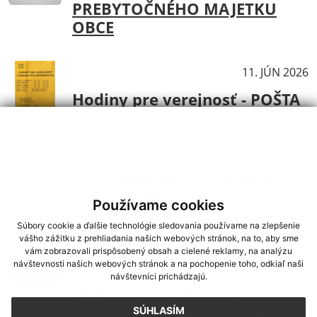
PREBYTOČNÉHO MAJETKU
OBCE
Aktuality
11. JÚN 2026
Hodiny pre verejnosť - POŠTA
Aktuality
24. APR 2026
POSKYTNUTIE PODPORY Z
ENVIRONMENTÁLNEHO
Používame cookies
FONDU FORMOU DOTÁCIE
Súbory cookie a ďalšie technológie sledovania používame na zlepšenie
vášho zážitku z prehliadania našich webových stránok, na to, aby sme
vám zobrazovali prispôsobený obsah a cielené reklamy, na analýzu
Aktuality
01. APR 2026
návštevnosti našich webových stránok a na pochopenie toho, odkiaľ naši
návštevníci prichádzajú.
Projekt: Skvalitnenie
občianskej vybavenosti a
SÚHLASÍM