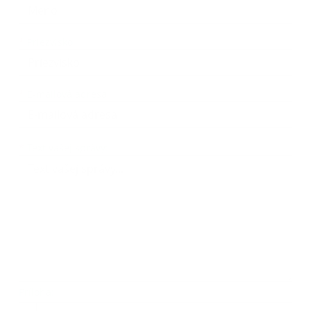
*
Priezvisko:
*
E-mailová adresa:
Text vašej správy...
*
Text vašej správy:
Príloha:
Príloha