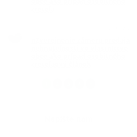
obce ako prípad osobitného
zreteľa
Aktuality
08. OKT 2025
nZverejnenie zámeru predaja
nehnuteľnosti vo vlastníctve
obce ako prípad osobitného
zreteľaový článok
1
2
3
4
>
Napíšte nám
Meno
Priezvisko
E-mailová adresa
*
Meno: