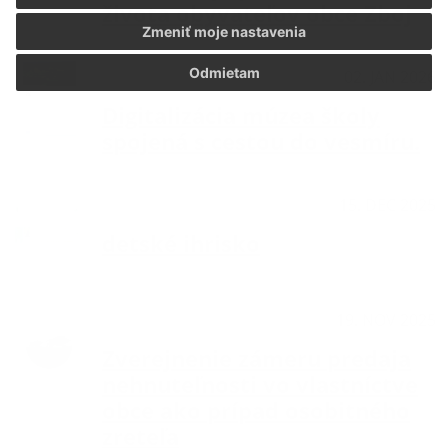
života obyvateľov obce Zboj
Zmeniť moje nastavenia
Odmietam
Aktuality
02. JAN 2026
Digitalizácia múzea školy
spojená s cestou do vesmíru.
Aktuality
15. DEC 2025
detské ihrisko
Aktuality
19. NOV 2025
Zverejnenie zámeru predaja
nehnuteľnosti vo vlastníctve
obce ako prípad osobitného
zreteľa