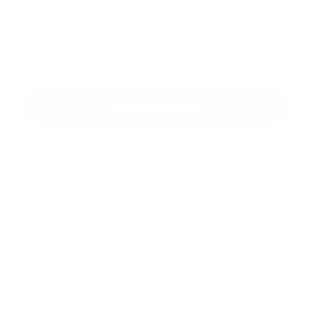
*
povinné položky
*
Oboznámil som sa so
spracúvaním osobných údajov
Google reCaptcha Response
Odoslať správu
Rýchle odkazy
História
Fotogaléria
Dôležité tel. čísla
E-služby
Kontakty