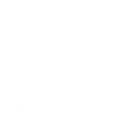
Aktuality
19. NOV 2025
Zverejnenie zámeru a spôsob
prevodu predaja
nehnuteľného majetku vo
vlastníctve obce Zboj.
Aktuality
29. OKT 2025
Čo robiť v prípade krízy alebo
ozbrojeného konfliktu
Aktuality
08. OKT 2025
Zverejnenie zámeru predaja
nehnuteľnosti vo vlastníctve