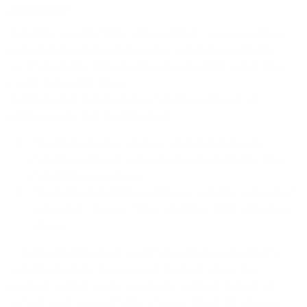
aplikácie
Redakčný systém firmy webex.digital s.r.o. nevyužíva a
neposkytuje údaje návštevníkov z mobilnej aplikácie
tretím osobám. Tak isto ich nepredá alebo neponúkne
na iné komerčné údaje.
Osobné údaje používateľov mobilnej aplikácie sú
uchovávané v týchto prípadoch:
Pri inštalácií užívateľom za účelom používania
mobilnej aplikácie uchovávame identifikačný údaj
mobilného zariadenia.
Pri používaní mobilnej aplikácie sa môžu uchovávať
tieto údaje : meno, fotku, telefónne číslo, emailová
adresa.
V obidvoch prípadoch systém nevyžiadava násilným
spôsobom alebo nestanovuje osobné údaje ako
povinné (pokiaľ si ich nestanoví v určitých prípadoch
samotný správca softvéru - mesto/ obec). Ak správca