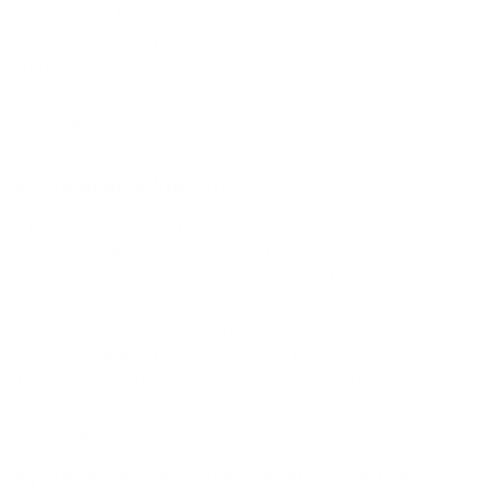
Kontakt na Obec Zboj
Obecný úrad Zboj
Zboj 98
067 68 Zboj
E-mail:
obec@zboj.sk
Tel.:
+421 57 769 41 16
Vynucovacie konanie
V prípade neuspokojivých odpovedí na podnety alebo
žiadosti zaslané v rámci spätnej väzby subjektu
verejného sektora v súlade s čl. 7 ods. 1 písm. b)
smernice Európskeho parlamentu sa môžete obrátiť
v rámci vynucovacieho konania na subjekt poverený
presadzovaním Smernice, ktorým je Ministerstvo
investícií, regionálneho rozvoja a informatizácie
Slovenskej republiky na e-mailovej
adrese:
standard@vicepremier.gov.sk
Vyhlásenie prevádzkovateľa mobilnej