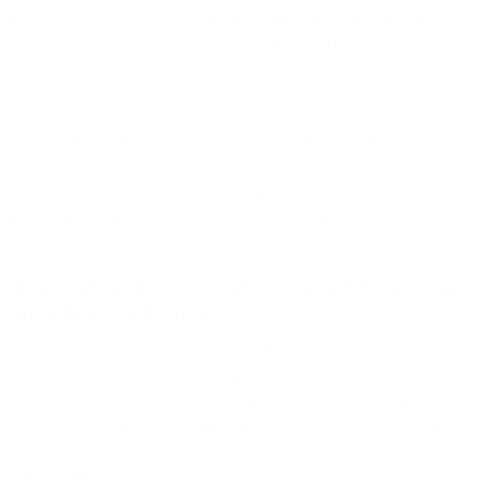
portálu vyžaduje vyplnenie povinných údajov, ktoré
môžu byť v nesúlade so Zákonom o ochrane osobných
dát, naša spoločnosť webex.digital s.r.o.sa od takto
zozbieraných informácii dištancuje.
Všetky údaje, ktoré sú zhromažďované, vypĺňa
návštevník pri registrácii dobrovoľne. Údaje
zaregistrovaných užívateľov nijakým spôsobom
neposkytujeme a sú súčasťou bezpečnostného
programu.
Kontakt na technického prevádzkovateľa
mobilnej aplikácie
Obchodné meno: webex.digital s.r.o.
Sídlo: Ostrovského 2, 040 01 Košice
Korešpondenčná adresa: Ostrovského 2, 040 01 Košice
IČO: 48329461 DIČ: 2120142167 IČ DPH: SK2120142167
E-mail:
projekt@webex.sk