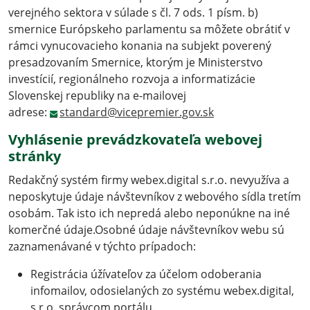
verejného sektora v súlade s čl. 7 ods. 1 písm. b)
smernice Európskeho parlamentu sa môžete obrátiť v
rámci vynucovacieho konania na subjekt poverený
presadzovaním Smernice, ktorým je Ministerstvo
investícií, regionálneho rozvoja a informatizácie
Slovenskej republiky na e-mailovej
adrese:
standard@vicepremier.gov.sk
Vyhlásenie prevádzkovateľa webovej
stránky
Redakčný systém firmy webex.digital s.r.o. nevyužíva a
neposkytuje údaje návštevníkov z webového sídla tretím
osobám. Tak isto ich nepredá alebo neponúkne na iné
komerčné údaje.Osobné údaje návštevníkov webu sú
zaznamenávané v týchto prípadoch:
Registrácia úžívateľov za účelom odoberania
infomailov, odosielaných zo systému webex.digital,
s.r.o. správcom portálu.