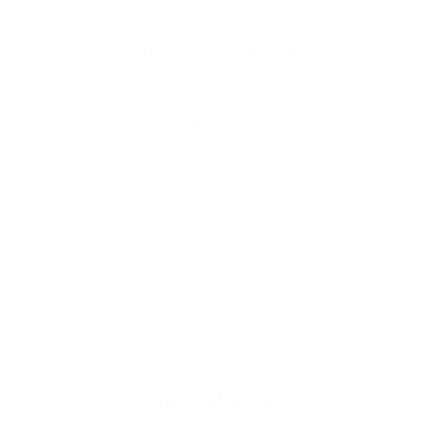
Tel.:
+421 918 699 666
Spustenie mobilnej aplikácie
Mobilná aplikácia bola spustená dňa 26.02.2024
Za obsah zodpovedá správca obsahu
Obecný úrad Zboj
Zboj 98
067 68 Zboj
E-mail:
obec@zboj.sk
Tel.:
+421 57 769 41 16
Napíšte nám
Meno
Priezvisko
E-mailová adresa
*
Meno: