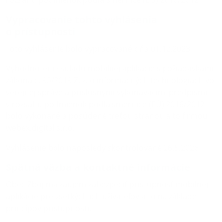
rozsahu podmienok podľa smernice (EÚ) 2016/2012
Vypracovanie tohto vyhlásenia
o prístupnosti
Toto vyhlásenie bolo vypracované dňa 01.12.2023
Vyhodnotenie súladu mobilnej aplikácie s požiadavkami
zákona č. 95/2019 Z. z. o informačných technológiách vo
verejnej správe a príslušnými vykonávacími predpismi
v rozsahu podmienok podľa smernice (EÚ) 2016/2012
bolo vykonané a posúdené treťou stranou a to firmou
webex.digital s.r.o.
Vyhlásenie bolo naposledy skontrolované 26.5.2026
Spätná väzba a kontaktné informácie
Obec Zboj má záujem zabezpečiť prístupnosť mobilnej
aplikácie pre všetkých ich užívateľov a to na základe
princípov prístupnosti.