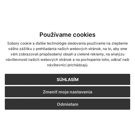
aplikáciu
Obec Zboj má záujem zabezpečiť prístupnosť svojej
mobilnej aplikácie
www.zboj.sk
v súlade so zákonom č.
95/2019 Z. z. o informačných technológiách vo verejnej
Používame cookies
správe a príslušnými vykonávacími predpismi v rozsahu
podmienok podľa smernice (EÚ) 2016/2012.
Súbory cookie a ďalšie technológie sledovania používame na zlepšenie
vášho zážitku z prehliadania našich webových stránok, na to, aby sme
Toto vyhlásenie o prístupnosti sa vzťahuje na:
vám zobrazovali prispôsobený obsah a cielené reklamy, na analýzu
návštevnosti našich webových stránok a na pochopenie toho, odkiaľ naši
Aplikácia pre Android:
návštevníci prichádzajú.
https://play.google.com/store/apps/details?
id=com.infourad
SÚHLASÍM
Aplikácia pre Apple:
https://apps.apple.com/us/app/infourad/id64440855
Zmeniť moje nastavenia
Stav súladu
Odmietam
Táto mobilná aplikácia je v úplnom súlade so zákonom
č. 95/2019 Z. z. o informačných technológiách vo
verejnej správe a príslušnými vykonávacími predpismi v