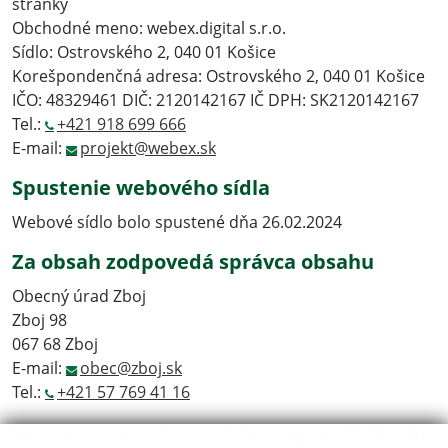
stránky
Obchodné meno: webex.digital s.r.o.
Sídlo: Ostrovského 2, 040 01 Košice
Korešpondenčná adresa: Ostrovského 2, 040 01 Košice
IČO: 48329461 DIČ: 2120142167 IČ DPH: SK2120142167
Tel.:
+421 918 699 666
E-mail:
projekt@webex.sk
Spustenie webového sídla
Webové sídlo bolo spustené dňa 26.02.2024
Za obsah zodpovedá správca obsahu
Obecný úrad Zboj
Zboj 98
067 68 Zboj
E-mail:
obec@zboj.sk
Tel.:
+421 57 769 41 16
Vyhlásenie o prístupnosti pre mobilnú