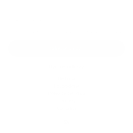
Príloha
*
povinné položky
*
Oboznámil som sa so
spracúvaním osobných údajov
Google reCaptcha Response
Odoslať správu
Rýchle odkazy
História
Fotogaléria
Dôležité tel. čísla
E-služby
Kontakty