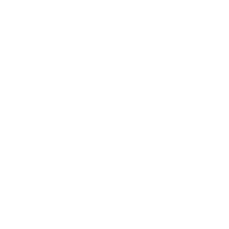
*
Priezvisko:
*
E-mailová adresa:
Text vašej správy...
*
Text vašej správy:
Príloha: