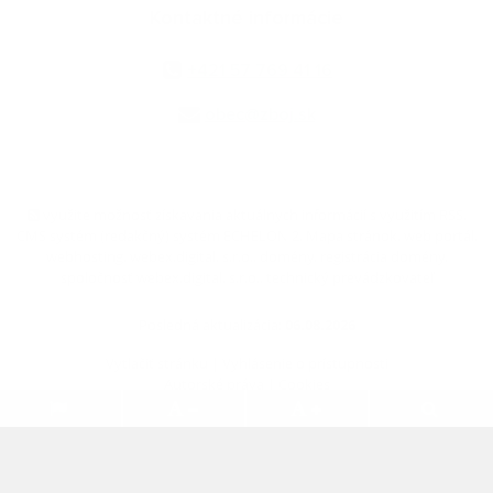
Kontaktné informácie
+421 57 769 41 16
obec@zboj.sk
využite možnosť získavania aktuálnych informácií s využitím RSS
,
CMS systém (redakčný) systém ECHELON 2,
Mapa stránok
,
web portál
,
webhosting
,
webex.digital, s.r.o.
,
domény
,
registrácia domény
,
spoločnosť webex.digital, s.r.o.
,
technický prevádzkovateľ
Posledná aktualizácia:
06.08.2026
Vytlačiť stránku
|
Vyhlásenie o prístupnosti
Autorské práva
|
Cookies
.
.
.
.
.
.
webdesign
|