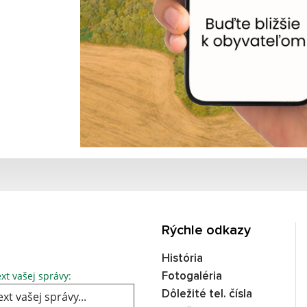
Rýchle odkazy
História
Text vašej správy...
xt vašej správy:
Fotogaléria
Dôležité tel. čísla