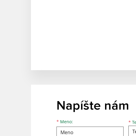
Napíšte nám
Meno
Priezvisko
E-mailová adresa
*
Meno:
*
Te