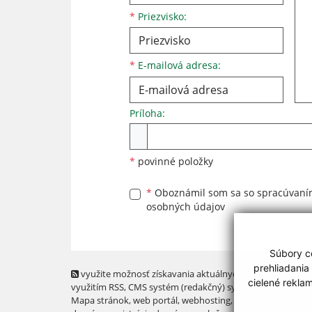
*
Priezvisko:
*
E-mailová adresa:
Príloha:
Príloha
*
povinné položky
*
Oboznámil som sa so
spracúvan
osobných údajov
Súbory co
prehliadania
využite možnosť získavania aktuálnych informácií s
cielené rekla
využitím RSS
, CMS systém (redakčný) systém ECHELON 2,
Mapa stránok
,
web portál
,
webhosting
,
webex.digital, s.r.o