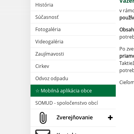
Vážen
História
v rámc
Súčasnosť
použív
Fotogaléria
Obsahu
potreb
Videogaléria
Po zve
Zaujímavosti
priam
Taktie
Cirkev
potre
Odvoz odpadu
Cieľom
☆ Mobilná aplikácia obce
SOMUD - spoločenstvo obcí
Zverejňovanie