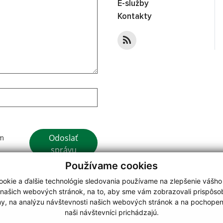
E-služby
Kontakty
Google reCaptcha Response
Odoslať
ím
správu
Používame cookies
okie a ďalšie technológie sledovania používame na zlepšenie vášho
 našich webových stránok, na to, aby sme vám zobrazovali prispôs
my, na analýzu návštevnosti našich webových stránok a na pochopeni
webdesign
|
naši návštevníci prichádzajú.
.
,