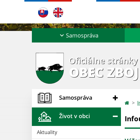
Samospráva
Oficiálne stránky
OBEC ZBOJ
Samospráva
I
Život v obci
Info
Aktuality