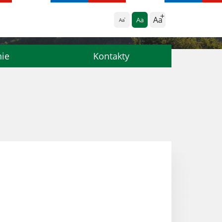
Aa
Aa
Aa
nie
Kontakty