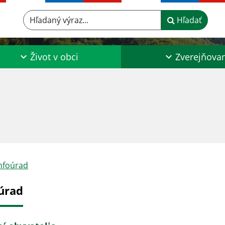
Hľadaný výraz...
Hľadať
Život v obci
Zverejňova
nfoúrad
úrad