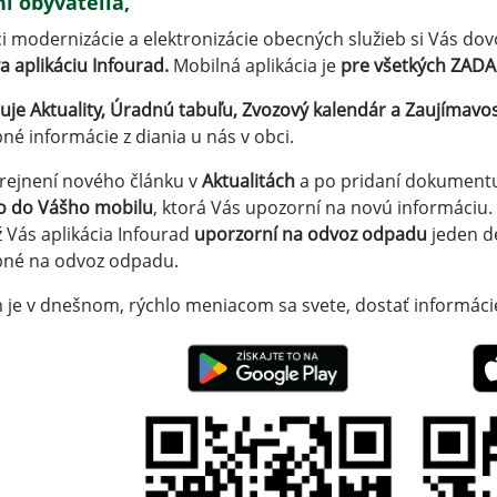
í obyvatelia,
i modernizácie a elektronizácie obecných služieb si Vás dov
a aplikáciu Infourad.
Mobilná aplikácia je
pre všetkých ZAD
je Aktuality, Úradnú tabuľu, Zvozový kalendár a Zaujímavos
né informácie z diania u nás v obci.
rejnení nového článku v
Aktualitách
a po pridaní dokument
o do Vášho mobilu
, ktorá Vás upozorní na novú informáciu.
ž Vás aplikácia Infourad
uporzorní na odvoz odpadu
jeden de
bné na odvoz odpadu.
 je v dnešnom, rýchlo meniacom sa svete, dostať informácie