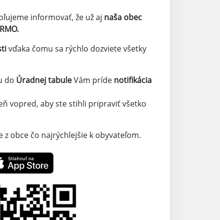
oľujeme informovať, že už aj
naša obec
ARMO.
ti
vďaka čomu sa rýchlo dozviete všetky
u do
Úradnej tabule
Vám príde
notifikácia
ň vopred, aby ste stihli pripraviť všetko
 z obce čo najrýchlejšie k obyvateľom.