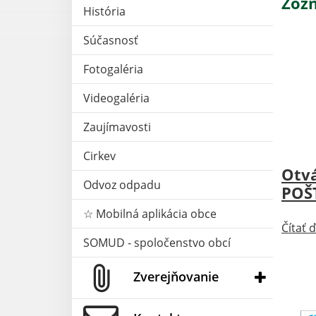
Zozn
História
Súčasnosť
Fotogaléria
Videogaléria
Zaujímavosti
Aktu
Cirkev
Otvá
Odvoz odpadu
POŠ
☆ Mobilná aplikácia obce
Čítať ď
SOMUD - spoločenstvo obcí
Zverejňovanie