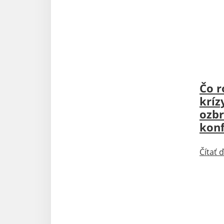
Aktu
Čo r
kríz
ozb
konf
Čítať ď