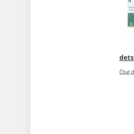
Aktu
dets
Čítať ď