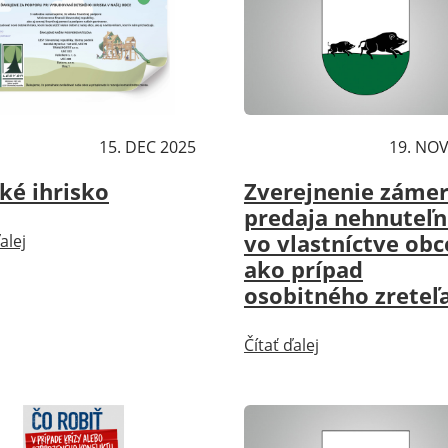
ality
15. DEC 2025
Aktuality
19. NOV
ké ihrisko
Zverejnenie záme
predaja nehnuteľn
vo vlastníctve obc
alej
ako prípad
osobitného zreteľ
Čítať ďalej