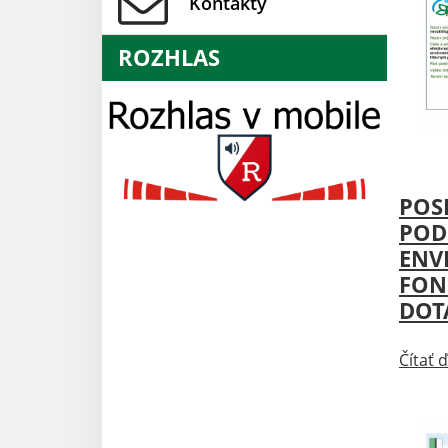
Kontakty
ROZHLAS
Aktu
POS
POD
ENV
FON
DOT
Čítať ď