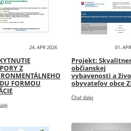
ality
24. APR 2026
Aktuality
01. AP
KYTNUTIE
Projekt: Skvalitne
PORY Z
občianskej
IRONMENTÁLNEHO
vybavenosti a živ
DU FORMOU
obyvateľov obce Z
ÁCIE
Čítať ďalej
alej