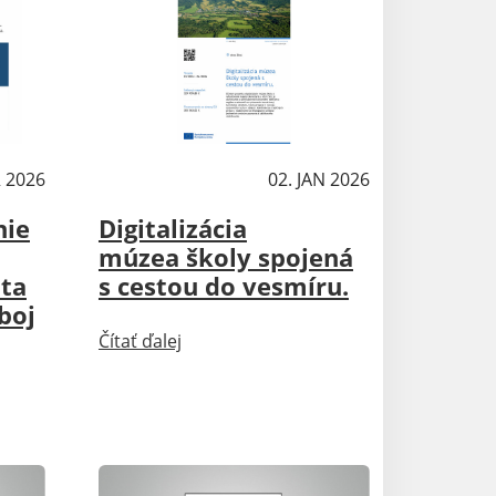
R 2026
Aktuality
02. JAN 2026
nie
Digitalizácia
múzea školy spojená
ota
s cestou do vesmíru.
boj
Čítať ďalej