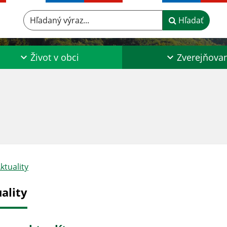
Hľadaný výraz...
Hľadať
Život v obci
Zverejňova
ktuality
ality