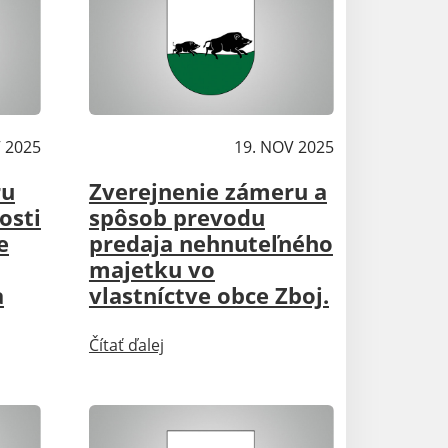
 2025
Aktuality
19. NOV 2025
ru
Zverejnenie zámeru a
osti
spôsob prevodu
e
predaja nehnuteľného
majetku vo
a
vlastníctve obce Zboj.
Čítať ďalej