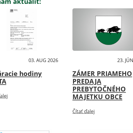
am aktualít:
ality
03. AUG 2026
Aktuality
23. JÚ
racie hodiny
ZÁMER PRIAMEHO
TA
PREDAJA
PREBYTOČNÉHO
MAJETKU OBCE
alej
Čítať ďalej