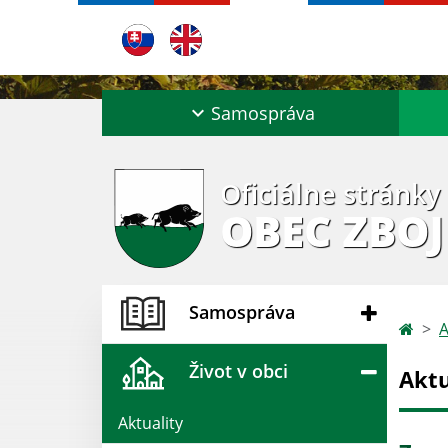
Samospráva
Oficiálne stránky
OBEC ZBOJ
Samospráva
A
Život v obci
Aktu
Aktuality