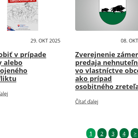
ality
29. OKT 2025
Aktuality
08. OK
obiť v prípade
Zverejnenie záme
y alebo
predaja nehnuteľn
rojeného
vo vlastníctve obc
liktu
ako prípad
osobitného zreteľ
alej
Čítať ďalej
1
2
3
4
>