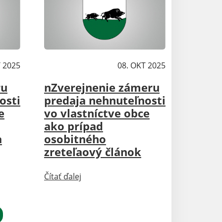
T 2025
Aktuality
08. OKT 2025
ru
nZverejnenie zámeru
osti
predaja nehnuteľnosti
e
vo vlastníctve obce
ako prípad
a
osobitného
zreteľaový článok
Čítať ďalej