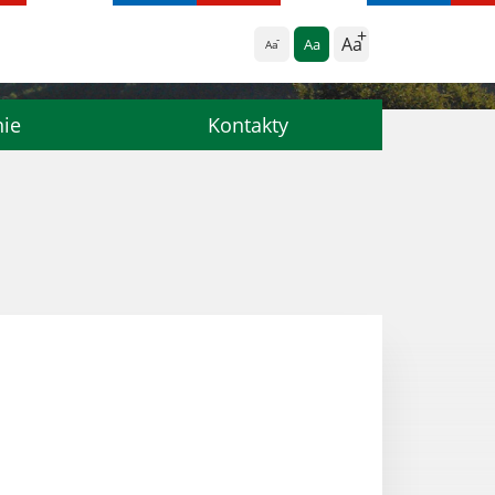
Aa
Aa
Aa
nie
Kontakty