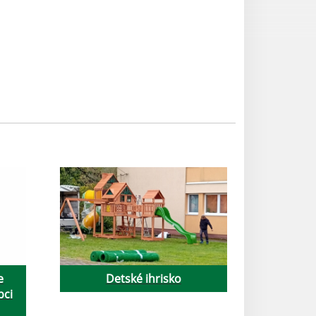
e
Detské ihrisko
bci