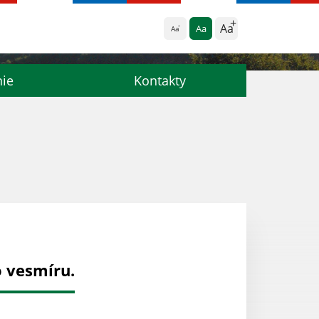
Aa
Aa
Aa
nie
Kontakty
o vesmíru.