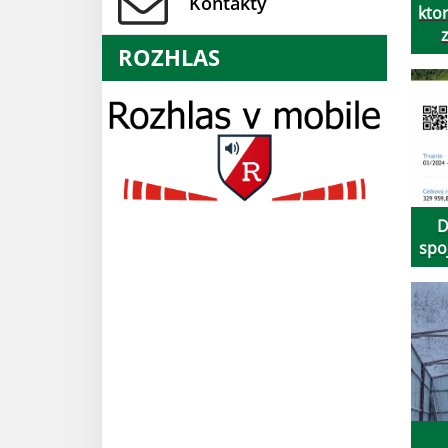
Kontakty
kto
ROZHLAS
D
spo