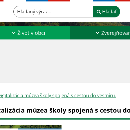
Hľadaný výraz...
Hľadať
Život v obci
Zverejňova
igitalizácia múzea školy spojená s cestou do vesmíru.
talizácia múzea školy spojená s cestou d