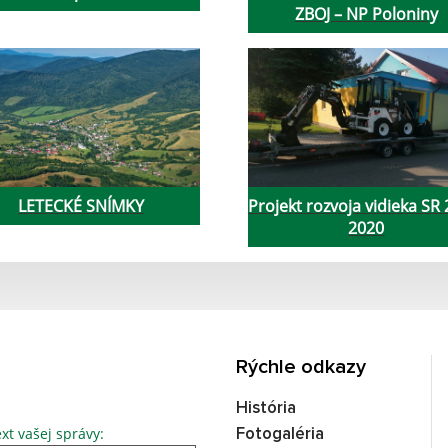
ZBOJ – NP Poloniny
LETECKÉ SNÍMKY
Projekt rozvoja vidieka SR 
2020
Rýchle odkazy
História
Text vašej správy...
xt vašej správy:
Fotogaléria