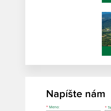
Napíšte nám
Meno
Priezvisko
E-mailová adresa
*
Meno:
*
Te