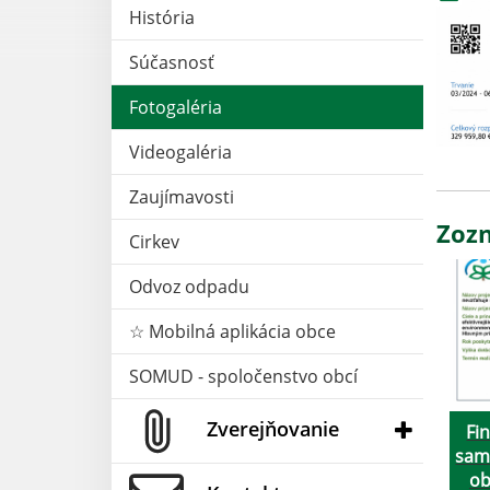
História
Súčasnosť
Fotogaléria
Videogaléria
Zaujímavosti
Zozn
Cirkev
Odvoz odpadu
☆ Mobilná aplikácia obce
SOMUD - spoločenstvo obcí
Zverejňovanie
Fi
sam
ob