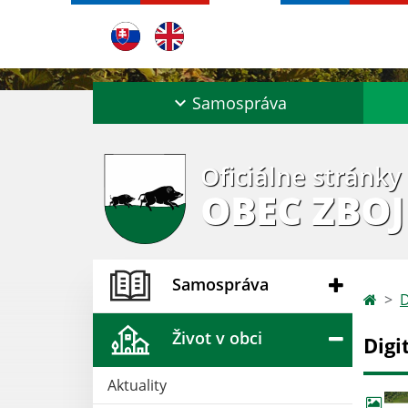
Samospráva
Oficiálne stránky
OBEC ZBOJ
Samospráva
D
Život v obci
Digi
Aktuality