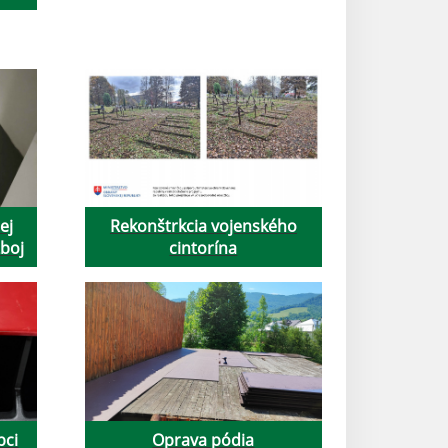
ej
Rekonštrkcia vojenského
Zboj
cintorína
bci
Oprava pódia