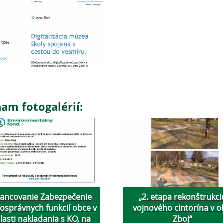
am fotogalérií:
nancovanie Zabezpečenie
„2. etapa rekonštrukci
osprávnych funkcií obce v
vojnového cintorína v o
lasti nakladania s KO, na
Zboj“