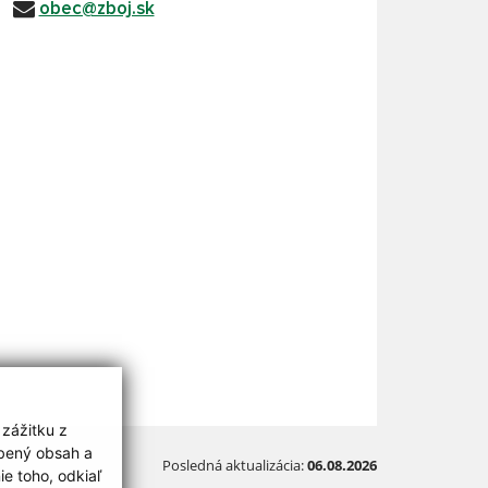
obec@zboj.sk
 zážitku z
obený obsah a
Posledná aktualizácia:
06.08.2026
e toho, odkiaľ