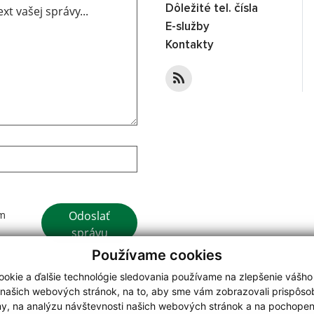
Dôležité tel. čísla
E-služby
Kontakty
Google reCaptcha Response
Odoslať
ím
správu
Používame cookies
okie a ďalšie technológie sledovania používame na zlepšenie vášho
 našich webových stránok, na to, aby sme vám zobrazovali prispôs
my, na analýzu návštevnosti našich webových stránok a na pochopeni