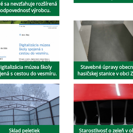
ré sa nevzťahuje rozšírená
zodpovednosť výrobcu.
igitalizácia múzea školy
Stavebné úpravy obecn
jená s cestou do vesmíru.
hasičskej stanice v obci 
Sklad peletiek
Starostlivosť o zeleň v o